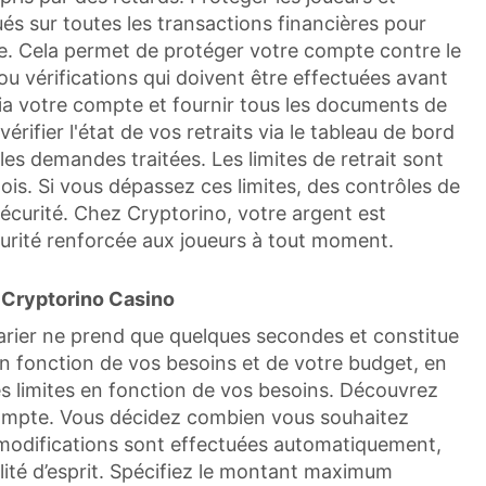
és sur toutes les transactions financières pour
ale. Cela permet de protéger votre compte contre le
ou vérifications qui doivent être effectuées avant
via votre compte et fournir tous les documents de
rifier l'état de vos retraits via le tableau de bord
es demandes traitées. Les limites de retrait sont
is. Si vous dépassez ces limites, des contrôles de
écurité. Chez Cryptorino, votre argent est
curité renforcée aux joueurs à tout moment.
r Cryptorino Casino
arier ne prend que quelques secondes et constitue
n fonction de vos besoins et de votre budget, en
s limites en fonction de vos besoins. Découvrez
compte. Vous décidez combien vous souhaitez
modifications sont effectuées automatiquement,
lité d’esprit. Spécifiez le montant maximum