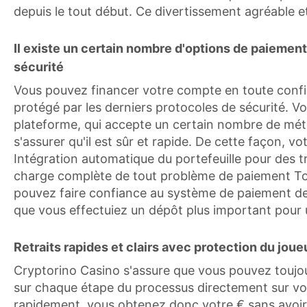
depuis le tout début. Ce divertissement agréable e
Il existe un certain nombre d'options de paiement
sécurité
Vous pouvez financer votre compte en toute confian
protégé par les derniers protocoles de sécurité. V
plateforme, qui accepte un certain nombre de mé
s'assurer qu'il est sûr et rapide. De cette façon, 
Intégration automatique du portefeuille pour des tr
charge complète de tout problème de paiement Tout
pouvez faire confiance au système de paiement de 
que vous effectuiez un dépôt plus important pour 
Retraits rapides et clairs avec protection du joue
Cryptorino Casino s'assure que vous pouvez toujour
sur chaque étape du processus directement sur vot
rapidement, vous obtenez donc votre € sans avoir à