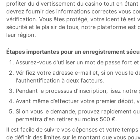
profiter du divertissement du casino tout en étant
devrez fournir des informations correctes vous con
vérification. Vous êtes protégé, votre identité est
sécurité et le plaisir de tous, notre plateforme e
leur région.
Étapes importantes pour un enregistrement sécu
Assurez-vous d'utiliser un mot de passe fort e
Vérifiez votre adresse e-mail et, si on vous le
l'authentification à deux facteurs.
Pendant le processus d'inscription, lisez notre 
Avant même d’effectuer votre premier dépôt, vo
Si on vous le demande, prouvez rapidement qui
permettra d'en retirer au moins 500 €.
Il est facile de suivre vos dépenses et votre temp
de définir des limites sur le montant que vous pou