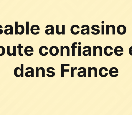
able au casino 
oute confiance 
dans France