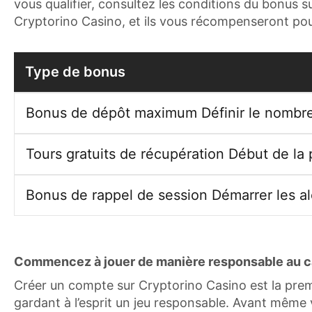
vous qualifier, consultez les conditions du bonus 
Cryptorino Casino, et ils vous récompenseront po
Type de bonus
Bonus de dépôt maximum Définir le nomb
Tours gratuits de récupération Début de la
Bonus de rappel de session Démarrer les al
Commencez à jouer de manière responsable au cas
Créer un compte sur Cryptorino Casino est la premi
gardant à l’esprit un jeu responsable. Avant même 