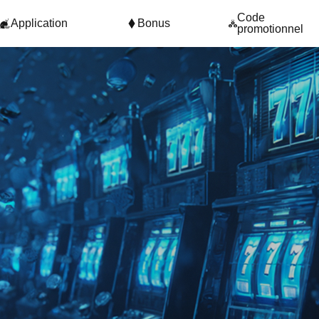
Code
Application
Bonus
promotionnel