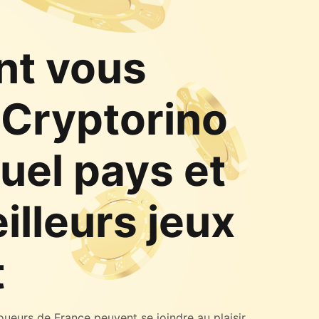
nt vous
 Cryptorino
uel pays et
lleurs jeux
t
oueurs de France peuvent se joindre au plaisir