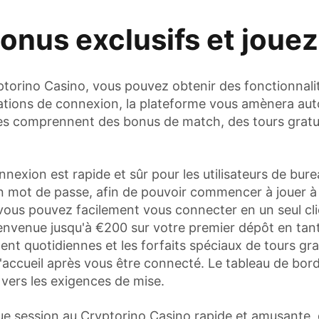
onus exclusifs et joue
orino Casino, vous pouvez obtenir des fonctionnali
rmations de connexion, la plateforme vous amènera au
es comprennent des bonus de match, des tours gratu
nexion est rapide et sûr pour les utilisateurs de bu
 mot de passe, afin de pouvoir commencer à jouer à 
ous pouvez facilement vous connecter en un seul clic,
ienvenue jusqu'à €200 sur votre premier dépôt en ta
t quotidiennes et les forfaits spéciaux de tours grat
d'accueil après vous être connecté. Le tableau de bor
vers les exigences de mise.
que session au Cryptorino Casino rapide et amusante