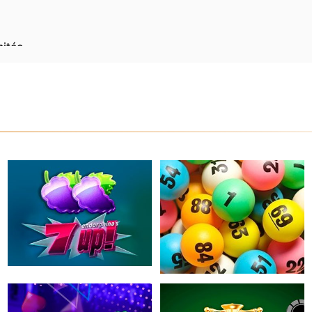
mitée
jeux de casino immédiatement