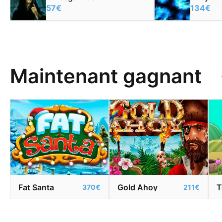
398€
57€
Maintenant gagnant
Chilli Fiesta
459€
Gold Ahoy
T
211€