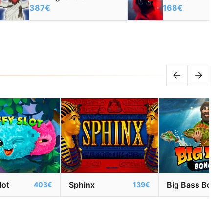
193€
387€
lot
Sphinx
403€
139€