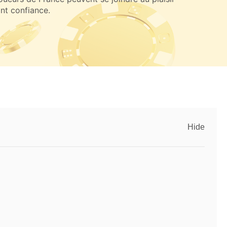
nt confiance.
Hide