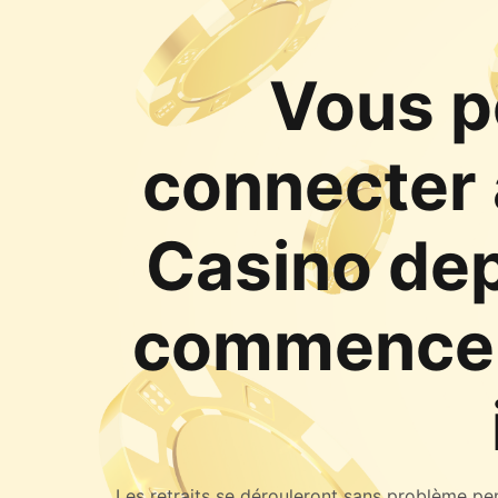
Vous p
connecter 
Casino dep
commencer 
Les retraits se dérouleront sans problème pen