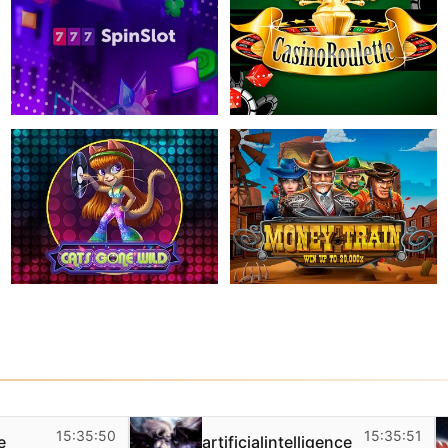
15:36:01
15:35:50
ackout
Busy bee